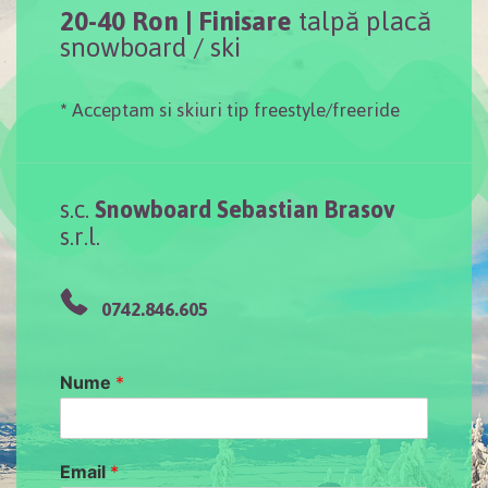
20-40 Ron |
Finisare
talpă placă
snowboard / ski
*
Acceptam si skiuri tip freestyle/freeride
s.c.
Snowboard Sebastian Brasov
s.r.l.
0742.846.605
Nume
*
Email
*